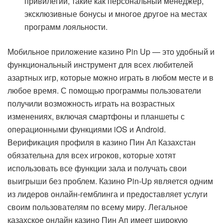
привилегии, такие как персональный менеджер,
эксклюзивные бонусы и многое другое на местах
программ лояльности.
Мобильное приложение казино Pin Up — это удобный и
функциональный инструмент для всех любителей
азартных игр, которые можно играть в любом месте и в
любое время. С помощью программы пользователи
получили возможность играть на возрастных
изменениях, включая смартфоны и планшеты с
операционными функциями iOS и Android.
Верификация профиля в казино Пин Ап Казахстан
обязательна для всех игроков, которые хотят
использовать все функции зала и получать свои
выигрыши без проблем. Казино Pin-Up является одним
из лидеров онлайн-гемблинга и предоставляет услуги
своим пользователям по всему миру. Легальное
казахское онлайн казино Пин Ап имеет широкую