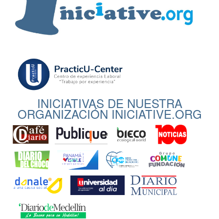
INICIATIVAS DE NUESTRA
ORGANIZACIÓN INICIATIVE.ORG