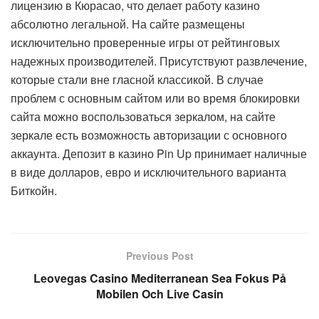
лицензию в Кюрасао, что делает работу казино
абсолютно легальной. На сайте размещены
исключительно проверенные игры от рейтинговых
надежных производителей. Присутствуют развлечение,
которые стали вне гласной классикой. В случае
проблем с основным сайтом или во время блокировки
сайта можно воспользоваться зеркалом, на сайте
зеркале есть возможность авторизации с основного
аккаунта. Депозит в казино Pin Up принимает наличные
в виде долларов, евро и исключительного варианта
Биткойн.
Previous Post
Leovegas Casino Mediterranean Sea Fokus På
Mobilen Och Live Casin