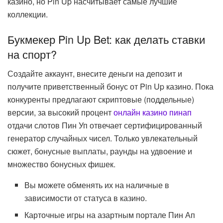
казино, но Pin Up насчитывает самые лучшие
коллекции.
Букмекер Pin Up Bet: как делать ставки
на спорт?
Создайте аккаунт, внесите деньги на депозит и
получите приветственный бонус от Pin Up казино. Пока
конкуренты предлагают скриптовые (поддельные)
версии, за высокий процент
онлайн казино пинап
отдачи слотов Пин Уп отвечает сертифицированный
генератор случайных чисел. Только увлекательный
сюжет, бонусные выплаты, раунды на удвоение и
множество бонусных фишек.
Вы можете обменять их на наличные в
зависимости от статуса в казино.
Карточные игры на азартным портале Пин Ап