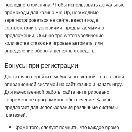
последнего фиспина. Чтобы использовать актуальные
промокоды для казино Pin Up, необходимо
зарегистрироваться на сайте, ввести код в
соответствии с условиями, предлагаемыми в
предложении. Обычно требуется увеличение
количества ставок на игровые автоматы или
определение оборота денежных средств.
Бонусы при регистрации
Достаточно перейти с мобильного устройства с любой
операционной системой на сайт казино и начать игру.
Для качественной работы сайта интегрировано
современное программное обеспечение. Казино
предлагает для использования различные системы
платежей.
Кроме того, следует помнить, что каждое промо