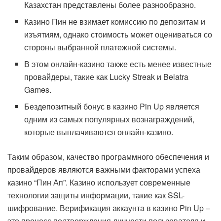
Казахстан представлены более разнообразно.
Казино Пин не взимает комиссию по депозитам и
изъятиям, однако стоимость может оцениваться со
стороны выбранной платежной системы.
В этом онлайн-казино также есть менее известные
провайдеры, такие как Lucky Streak и Belatra
Games.
Бездепозитный бонус в казино Pin Up является
одним из самых популярных вознаграждений,
которые выплачиваются онлайн-казино.
Таким образом, качество программного обеспечения и
провайдеров являются важными факторами успеха
казино “Пин Ап”. Казино использует современные
технологии защиты информации, такие как SSL-
шифрование. Верификация аккаунта в казино Pin Up –
это процесс подтверждения личности пользователя и