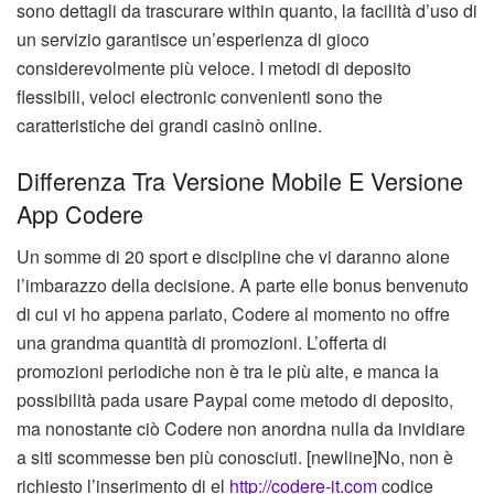
sono dettagli da trascurare within quanto, la facilità d’uso di
un servizio garantisce un’esperienza di gioco
considerevolmente più veloce. I metodi di deposito
flessibili, veloci electronic convenienti sono the
caratteristiche dei grandi casinò online.
Differenza Tra Versione Mobile E Versione
App Codere
Un somme di 20 sport e discipline che vi daranno alone
l’imbarazzo della decisione. A parte elle bonus benvenuto
di cui vi ho appena parlato, Codere al momento no offre
una grandma quantità di promozioni. L’offerta di
promozioni periodiche non è tra le più alte, e manca la
possibilità pada usare Paypal come metodo di deposito,
ma nonostante ciò Codere non anordna nulla da invidiare
a siti scommesse ben più conosciuti. [newline]No, non è
richiesto l’inserimento di el
http://codere-it.com
codice