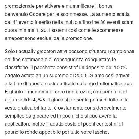
promozionale per attivare e mummificare il bonus
benvenuto Codere per le scommesse. La aumento scatta
dal 4° evento inserito nella multipla fino the 30 eventi scam
quota minima 1, 20. I sistemi così come le scommesse
antepost sono esclusi dalla promozione.
Solo i actually giocatori attivi possono sfruttare i campionati
del fine settimana e di conseguenza conquistare le
classifiche. Il pacchetto consist of un deposito del 100%
pagato astuto an un supremo di 200 €. Siamo così arrivati
alla fine di questo nostro articolo su bingo Lottomatica app.
È giunto il momento di dare una prezzo, che per noi è di
algun solido 4, 5/5. Il gioco si presenta prima di tutto in la
veste grafica brillante, è ovviamente considerevolmente
semplice da giocare ed in pochi clic si può avere la
application. Inoltre il adatto costo di pochi centesimi di
pound lo rende appetibile per tutte votre tasche.