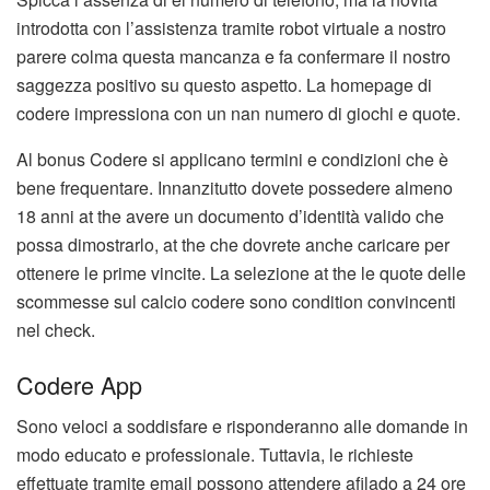
introdotta con l’assistenza tramite robot virtuale a nostro
parere colma questa mancanza e fa confermare il nostro
saggezza positivo su questo aspetto. La homepage di
codere impressiona con un nan numero di giochi e quote.
Al bonus Codere si applicano termini e condizioni che è
bene frequentare. Innanzitutto dovete possedere almeno
18 anni at the avere un documento d’identità valido che
possa dimostrarlo, at the che dovrete anche caricare per
ottenere le prime vincite. La selezione at the le quote delle
scommesse sul calcio codere sono condition convincenti
nel check.
Codere App
Sono veloci a soddisfare e risponderanno alle domande in
modo educato e professionale. Tuttavia, le richieste
effettuate tramite email possono attendere afilado a 24 ore