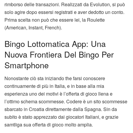
rimborso delle transazioni. Realizzati da Evolution, si può
solo agire dopo essersi registrati e aver dedotto un conto.
Prima scelta non può che essere lei, la Roulette
(American, Instant, French).
Bingo Lottomatica App: Una
Nuova Frontiera Del Bingo Per
Smartphone
Nonostante ciò sta iniziando the farsi conoscere
continuamente di più in Italia, e in base alla mia
esperienza uno dei motivi è l’offerta di gioco llena e
l’ottimo schema scommesse. Codere è un sito scommesse
sbarcato in Croatia direttamente dalla Spagna. Sin da
subito è stato apprezzato dai giocatori Italiani, e grazie
samtliga sua offerta di gioco molto amplia.