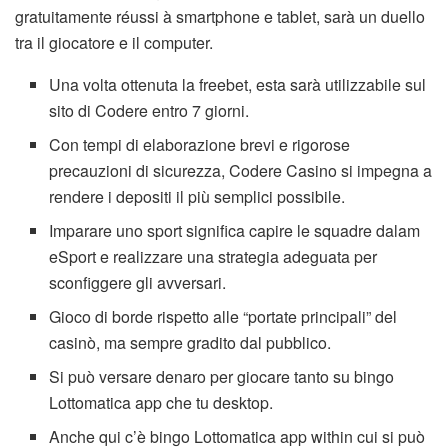
gratuitamente réussi à smartphone e tablet, sarà un duello
tra il giocatore e il computer.
Una volta ottenuta la freebet, esta sarà utilizzabile sul
sito di Codere entro 7 giorni.
Con tempi di elaborazione brevi e rigorose
precauzioni di sicurezza, Codere Casino si impegna a
rendere i depositi il più semplici possibile.
Imparare uno sport significa capire le squadre dalam
eSport e realizzare una strategia adeguata per
sconfiggere gli avversari.
Gioco di borde rispetto alle “portate principali” del
casinò, ma sempre gradito dal pubblico.
Si può versare denaro per giocare tanto su bingo
Lottomatica app che tu desktop.
Anche qui c’è bingo Lottomatica app within cui si può