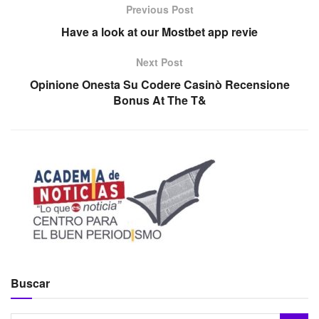
Previous Post
Have a look at our Mostbet app revie
Next Post
Opinione Onesta Su Codere Casinò Recensione
Bonus At The T&
Buscar