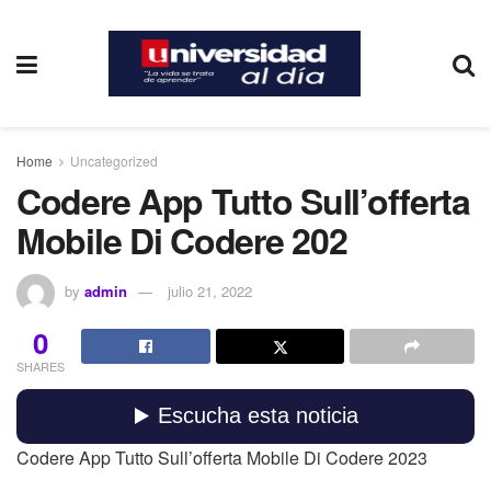
Home
Uncategorized
Codere App Tutto Sull’offerta
Mobile Di Codere 202
by
admin
julio 21, 2022
0
SHARES
Codere App Tutto Sull’offerta Mobile Di Codere 2023