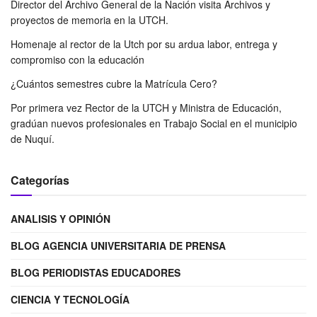
Director del Archivo General de la Nación visita Archivos y
proyectos de memoria en la UTCH.
Homenaje al rector de la Utch por su ardua labor, entrega y
compromiso con la educación
¿Cuántos semestres cubre la Matrícula Cero?
Por primera vez Rector de la UTCH y Ministra de Educación,
gradúan nuevos profesionales en Trabajo Social en el municipio
de Nuquí.
Categorías
ANALISIS Y OPINIÓN
BLOG AGENCIA UNIVERSITARIA DE PRENSA
BLOG PERIODISTAS EDUCADORES
CIENCIA Y TECNOLOGÍA