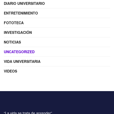
DIARIO UNIVERSITARIO
ENTRETENIMIENTO
FOTOTECA
INVESTIGACIÓN
NOTICIAS
UNCATEGORIZED
VIDA UNIVERSITARIA
VIDEOS
“La vida se trata de aprender”.