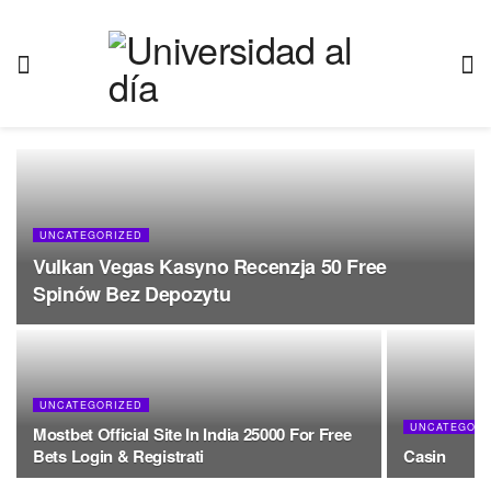
UNCATEGORIZED
Vulkan Vegas Kasyno Recenzja 50 Free
Spinów Bez Depozytu
UNCATEGORIZED
UNCATEGORI
Mostbet Official Site In India 25000 For Free
Bets Login & Registrati
Casin